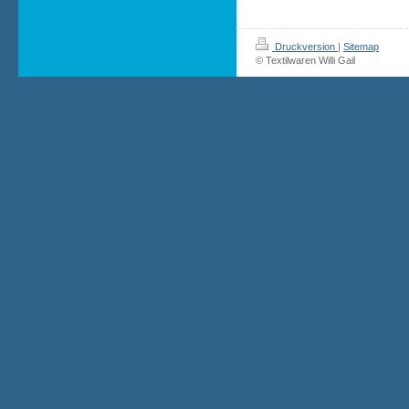
Druckversion
|
Sitemap
© Textilwaren Willi Gail