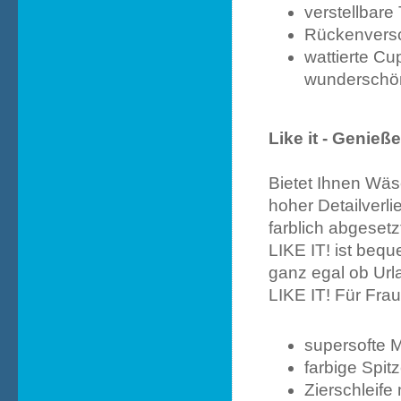
verstellbare
Rückenversch
wattierte C
wunderschön
Like it - Genie
Bietet Ihnen Wäs
hoher Detailverli
farblich abgesetz
LIKE IT! ist bequ
ganz egal ob Url
LIKE IT! Für Fr
supersofte M
farbige Spi
Zierschleife