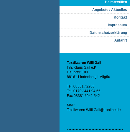
Heimtextilien
Angebote / Aktuelles
Kontakt
Impressum
Datenschutzerklärung
Anfahrt
Textilwaren Willi Gail
Inh. Klaus Gail e.K.
Hauptstr. 103
88161 Lindenberg i. Allgäu
Tel. 08381 / 2286
Tel. 0170 / 441 94 65
Fax 08381 / 941 542
Mail:
Textilwaren.Willi.Gail@t-online.de
Impressum